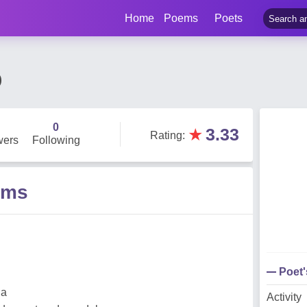
Home
Poems
Poets
o
0
★
3.33
Rating
:
wers
Following
ems
Poet
na
Activity