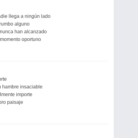
die llega a ningún lado
 rumbo alguno
 nunca han alcanzado
 momento oportuno
orte
n hambre insaciable
almente importe
bro paisaje