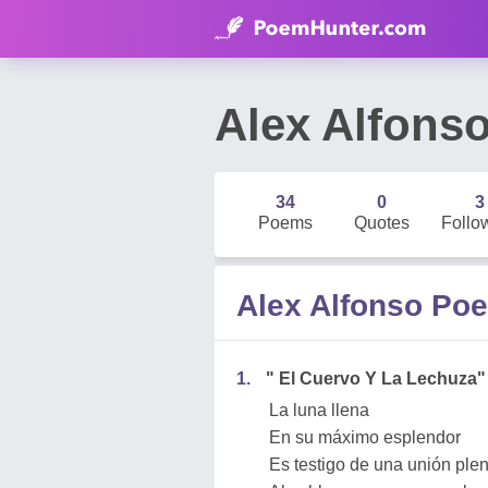
Alex Alfons
34
0
3
Poems
Quotes
Follo
Alex Alfonso Po
1.
" El Cuervo Y La Lechuza"
La luna llena
En su máximo esplendor
Es testigo de una unión ple