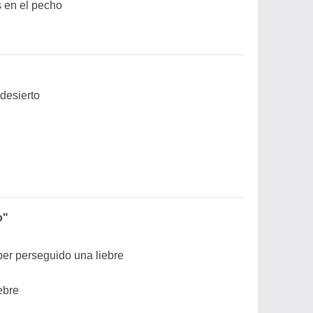
s en el pecho
desierto
o"
er perseguido una liebre
ebre