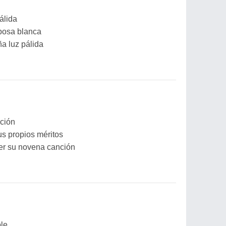
álida
posa blanca
a luz pálida
ación
s propios méritos
r su novena canción
ble