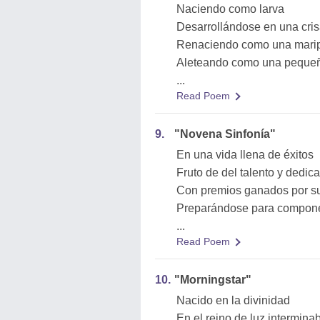
Naciendo como larva
Desarrollándose en una cris
Renaciendo como una mari
Aleteando como una pequeñ
...
Read Poem
9.
"Novena Sinfonía"
En una vida llena de éxitos
Fruto de del talento y dedic
Con premios ganados por su
Preparándose para compone
...
Read Poem
10.
"Morningstar"
Nacido en la divinidad
En el reino de luz intermina