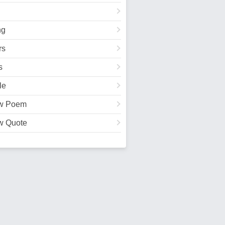
ng
rs
s
le
w Poem
w Quote