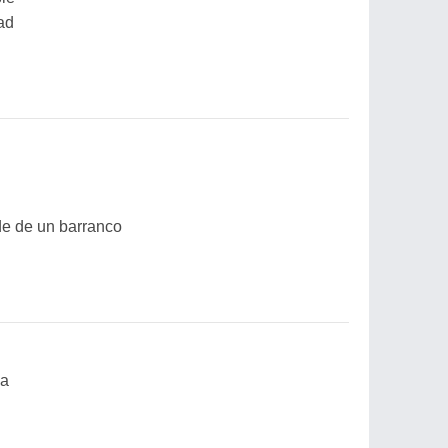
ad
de de un barranco
ma