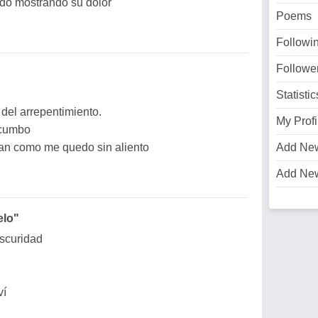
ndo mostrando su dolor
Poems
Followi
Followe
Statistic
 del arrepentimiento.
My Profi
ucumbo
han como me quedo sin aliento
Add Ne
Add Ne
elo"
scuridad
ví