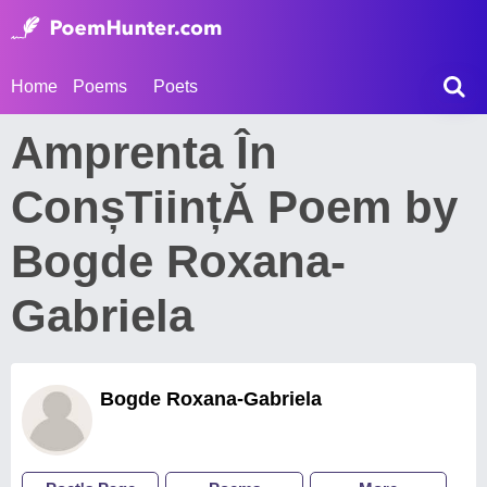
Home
Poems
Poets
Amprenta În
ConșTiințĂ Poem by
Bogde Roxana-
Gabriela
Bogde Roxana-Gabriela