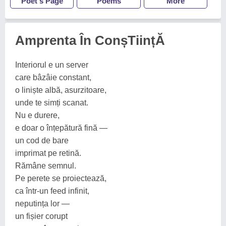
Poet's Page
Poems
More
Amprenta În ConșTiințĂ
Interiorul e un server
care bâzâie constant,
o liniște albă, asurzitoare,
unde te simți scanat.
Nu e durere,
e doar o înțepătură fină —
un cod de bare
imprimat pe retină.
Rămâne semnul.
Pe perete se proiectează,
ca într-un feed infinit,
neputința lor —
un fișier corupt