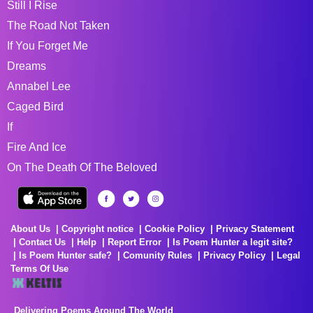
Still I Rise
The Road Not Taken
If You Forget Me
Dreams
Annabel Lee
Caged Bird
If
Fire And Ice
On The Death Of The Beloved
About Us
Copyright notice
Cookie Policy
Privacy Statement
Contact Us
Help
Report Error
Is Poem Hunter a legit site?
Is Poem Hunter safe?
Comunity Rules
Privacy Policy
Legal
Terms Of Use
Delivering Poems Around The World