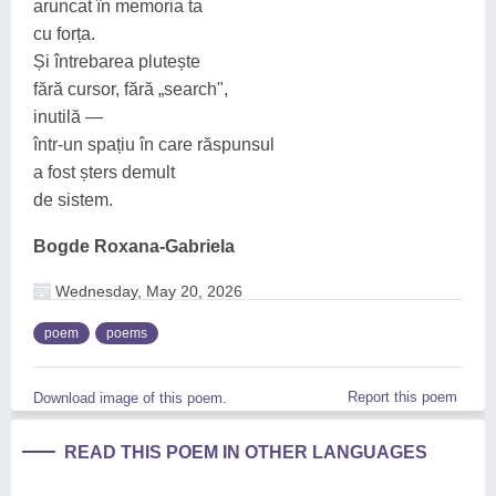
aruncat în memoria ta
cu forța.
Și întrebarea plutește
fără cursor, fără „search",
inutilă —
într-un spațiu în care răspunsul
a fost șters demult
de sistem.
Bogde Roxana-Gabriela
Wednesday, May 20, 2026
poem
poems
Report this poem
Download image of this poem.
READ THIS POEM IN OTHER LANGUAGES