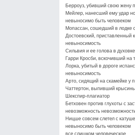
Берроуз, убивший свою жену 
Мейлер, нанесший ему удар н
невыносимо быть человеком
Мопассан, сошедший в лодке 
Достоевский, приставленный к
невыносимость
Сильвия и ее голова в духовке
Гарри Кросби, вскочивший на
Лорка, убитый в дороге испан
невыносимость
Арто, сидящий на скамейке у 
Чаттертон, выпивший крысины
Шекспир-плагиатор
Бетховен против глухоты с за
невозможность невозможност
Ницше совсем слетел с катуше
невыносимо быть человеком
все слишком человеческое