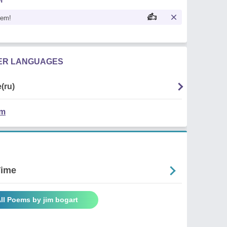
oem!
HER LANGUAGES
(ru)
em
Time
ll Poems by jim bogart