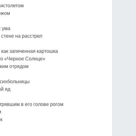
пистолетом
ожом
с ума
 стене на расстрел
 как запеченная картошка
 то «Черное Солнце»
ским отрядом
психбольницы
й яд
стрявшим в его голове рогом
и
к