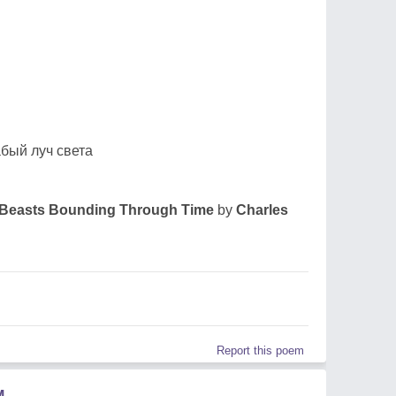
бый луч света
Beasts Bounding Through Time
by
Charles
Report this poem
M