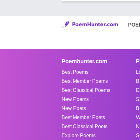
POE
Poemhunter.com
P
Best Poems
L
Best Member Poems
B
Best Classical Poems
D
New Poems
S
New Poets
B
Best Member Poets
W
Best Classical Poets
N
Explore Poems
S