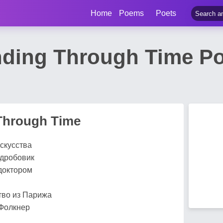
Home
Poems
Poets
ding Through Time Po
Through Time
искусства
 дробовик
доктором
тво из Парижа
 Фолкнер