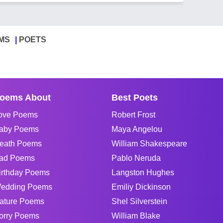
MS
POETS
oems About
Best Poets
ove Poems
Robert Frost
aby Poems
Maya Angelou
eath Poems
William Shakespeare
ad Poems
Pablo Neruda
irthday Poems
Langston Hughes
edding Poems
Emiliy Dickinson
ature Poems
Shel Silverstein
orry Poems
William Blake