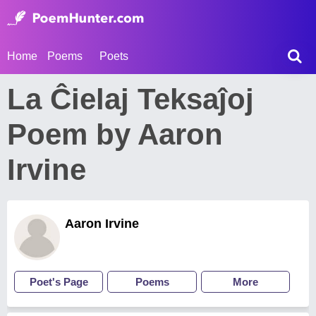
Home
Poems
Poets
La Ĉielaj Teksaĵoj
Poem by Aaron
Irvine
Aaron Irvine
Poet's Page
Poems
More