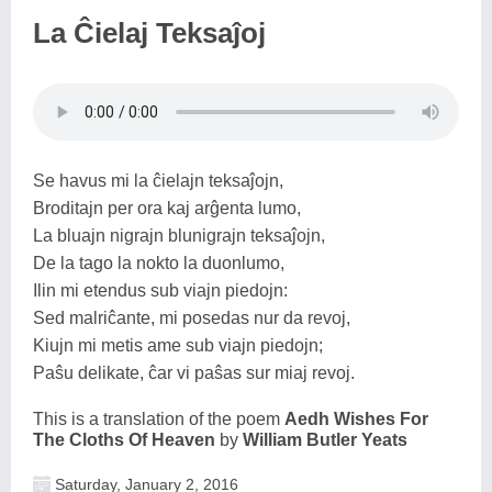
La Ĉielaj Teksaĵoj
Se havus mi la ĉielajn teksaĵojn,
Broditajn per ora kaj arĝenta lumo,
La bluajn nigrajn blunigrajn teksaĵojn,
De la tago la nokto la duonlumo,
Ilin mi etendus sub viajn piedojn:
Sed malriĉante, mi posedas nur da revoj,
Kiujn mi metis ame sub viajn piedojn;
Paŝu delikate, ĉar vi paŝas sur miaj revoj.
This is a translation of the poem
Aedh Wishes For
The Cloths Of Heaven
by
William Butler Yeats
Saturday, January 2, 2016