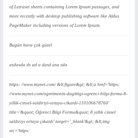
of Letraset sheets containing Lorem Ipsum passages, and
more recently with desktop publishing software like Aldus
PageMaker including versions of Lorem Ipsum.
Bugün hava çok güzel
asdasda ds ad a dasd asa sda
https: //www.mynet.com/ &lt;figure&gt; &lt;a href='https:
//www.mynet.com/ogretmenin-dagittigi-ogrenci-bilgi-formu-8-
yillik-cinsel-saldiriyi-ortaya-cikardi-110106678760'
title='&quot; Öğrenci Bilgi Formu&quot; 8 yıllık cinsel
saldırıyı ortaya çıkardı' target='_blank'&gt; &lt;img
src='https: