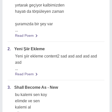
yırtarak geçiyor kalbimizden
hayatı da törpüleyen zaman
şuramızda bir şey var
...
Read Poem
2.
Yeni Şiir Ekleme
Yeni şiir ekleme content2 sad asd asd asd asd
asd
...
Read Poem
3.
Shall Become As - New
bu kalemi sen koy
elimde ve sen
kalemi al