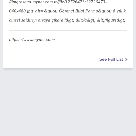
//imgrosetta.mynet.com.tr/file/12726473/12726473-
640x480.jpg' alt='&quot; Öğrenci Bilgi Formu&quot; 8 yıllık
cinsel saldırıyı ortaya çıkardı'&gt; &lt;/a&gt; &lt;/figure&gt;
https: //www.mynet.com/
See Full List