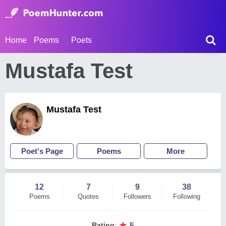
Home
Poems
Poets
Mustafa Test
Mustafa Test
Poet's Page
Poems
More
12
7
9
38
Poems
Quotes
Followers
Following
★
Rating
:
5