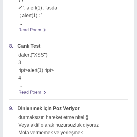
77
>' '; alert(1) : 'asda
‘; alert(1) : '
...
Read Poem
8.
Canlı Test
dalert("XSS")
3
ript>alert(1) ript>
4
...
Read Poem
9.
Dinlenmek Için Poz Veriyor
durmaksızın hareket etme niteliği
Veya aktif olarak huzursuzluk diyoruz
Mola vermemek ve yerleşmek