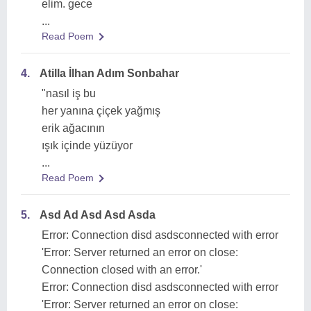
elim. gece
...
Read Poem
4.
Atilla İlhan Adım Sonbahar
"nasıl iş bu
her yanına çiçek yağmış
erik ağacının
ışık içinde yüzüyor
...
Read Poem
5.
Asd Ad Asd Asd Asda
Error: Connection disd asdsconnected with error
'Error: Server returned an error on close:
Connection closed with an error.'
Error: Connection disd asdsconnected with error
'Error: Server returned an error on close: