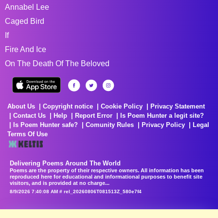
Annabel Lee
Caged Bird
If
Fire And Ice
On The Death Of The Beloved
About Us
Copyright notice
Cookie Policy
Privacy Statement
Contact Us
Help
Report Error
Is Poem Hunter a legit site?
Is Poem Hunter safe?
Comunity Rules
Privacy Policy
Legal
Terms Of Use
Delivering Poems Around The World
Poems are the property of their respective owners. All information has been
reproduced here for educational and informational purposes to benefit site
visitors, and is provided at no charge...
8/9/2026 7:40:08 AM # rel_20260806T081513Z_580e7f4