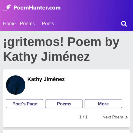
Home
Poems
Poets
¡gritemos! Poem by
Kathy Jiménez
Kathy Jiménez
Poet's Page
Poems
More
1 / 1
Next Poem