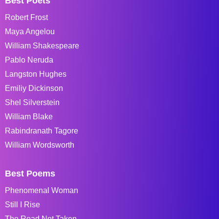
Best Poets
Robert Frost
Maya Angelou
William Shakespeare
Pablo Neruda
Langston Hughes
Emiliy Dickinson
Shel Silverstein
William Blake
Rabindranath Tagore
William Wordsworth
Best Poems
Phenomenal Woman
Still I Rise
The Road Not Taken