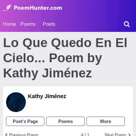
Home
Poems
Poets
Lo Que Quedo En El
Cielo... Poem by
Kathy Jiménez
Kathy Jiménez
Poet's Page
Poems
More
Previous Poem
4 / 1
Next Poem