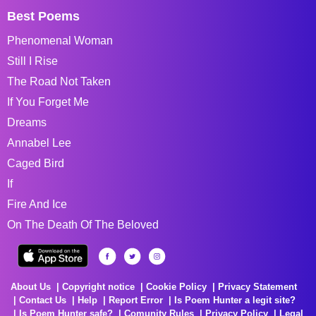
Best Poems
Phenomenal Woman
Still I Rise
The Road Not Taken
If You Forget Me
Dreams
Annabel Lee
Caged Bird
If
Fire And Ice
On The Death Of The Beloved
About Us
Copyright notice
Cookie Policy
Privacy Statement
Contact Us
Help
Report Error
Is Poem Hunter a legit site?
Is Poem Hunter safe?
Comunity Rules
Privacy Policy
Legal