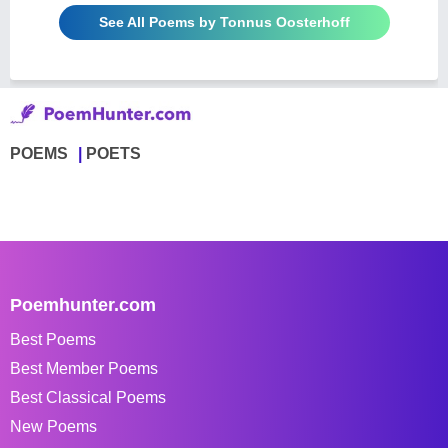
See All Poems by Tonnus Oosterhoff
POEMS
POETS
Poemhunter.com
Best Poems
Best Member Poems
Best Classical Poems
New Poems