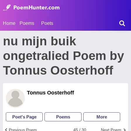
Home
Poems
Poets
nu mijn buik
ongetralied Poem by
Tonnus Oosterhoff
Tonnus Oosterhoff
Poet's Page
Poems
More
Previous Poem
45 / 30
Next Poem