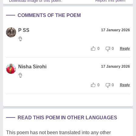
Report this poem
Download image of this poem.
COMMENTS OF THE POEM
P SS
17 January 2026
👌
0
0
Reply
Nisha Sirohi
17 January 2026
👌
0
0
Reply
READ THIS POEM IN OTHER LANGUAGES
This poem has not been translated into any other