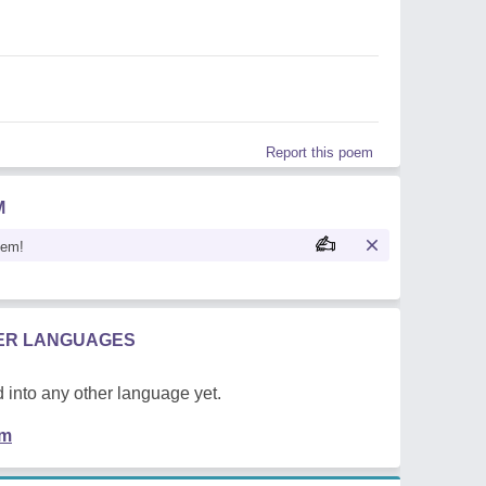
Report this poem
M
oem!
HER LANGUAGES
 into any other language yet.
em