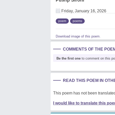
Pushp Sirohi
Friday, January 16, 2026
poem
poems
Download image of this poem.
COMMENTS OF THE POE
Be the first one
to comment on this p
READ THIS POEM IN OT
This poem has not been translated
I would like to translate this po