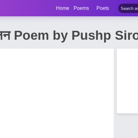
Home
Poems
Poets
 मिलन Poem by Pushp Sir