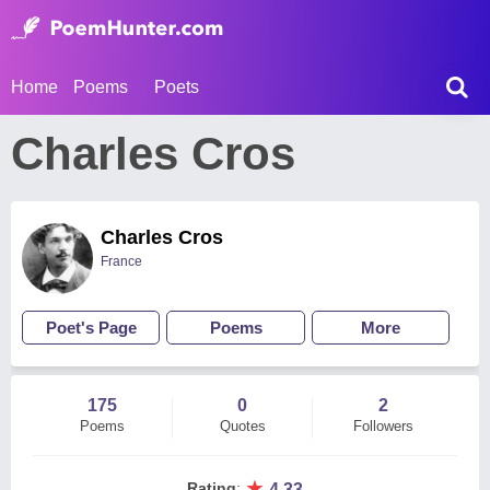
Home
Poems
Poets
Charles Cros
Charles Cros
France
Poet's Page
Poems
More
175
0
2
Poems
Quotes
Followers
★
Rating
:
4.33