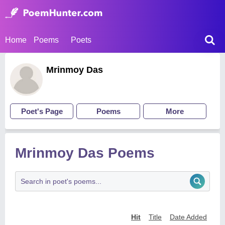
Home
Poems
Poets
Mrinmoy Das
Poet's Page
Poems
More
Mrinmoy Das Poems
Hit
Title
Date Added