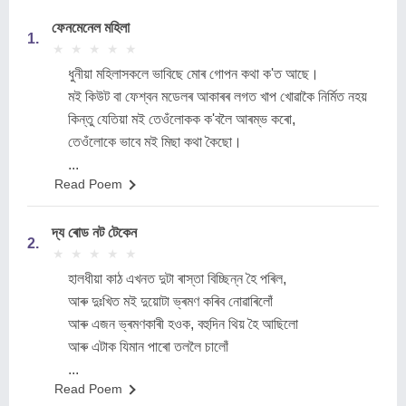
ফেনমেনেল মহিলা
1.
★
★
★
★
★
★
★
★
★
★
ধুনীয়া মহিলাসকলে ভাবিছে মোৰ গোপন কথা ক'ত আছে।
মই কিউট বা ফেশ্বন মডেলৰ আকাৰৰ লগত খাপ খোৱাকৈ নিৰ্মিত নহয়
কিন্তু যেতিয়া মই তেওঁলোকক ক'বলৈ আৰম্ভ কৰো,
তেওঁলোকে ভাবে মই মিছা কথা কৈছো।
...
Read Poem
দ্য ৰোড নট টেকেন
2.
★
★
★
★
★
★
★
★
★
★
হালধীয়া কাঠ এখনত দুটা ৰাস্তা বিচ্ছিন্ন হৈ পৰিল,
আৰু দুঃখিত মই দুয়োটা ভ্ৰমণ কৰিব নোৱাৰিলোঁ
আৰু এজন ভ্ৰমণকাৰী হওক, বহুদিন থিয় হৈ আছিলো
আৰু এটাক যিমান পাৰো তললৈ চালোঁ
...
Read Poem