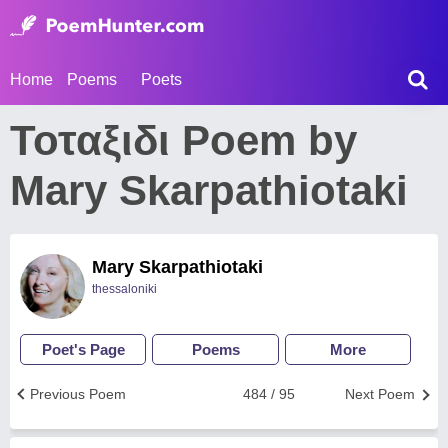
Home
Poems
Poets
Τοταξιδι Poem by
Mary Skarpathiotaki
Mary Skarpathiotaki
thessaloniki
Poet's Page
Poems
More
Previous Poem
484 / 95
Next Poem