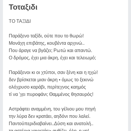
Τοταξιδι
ΤΟ ΤΑΞΙΔΙ
Παράξενο ταξίδι, ούτε που το θωρώ!
Μονάχη επιβάτης, κουβέντα αρχινώ..
Που άραγε να βγάζει; Ρωτώ και απαντώ.
Ο δρόμος, έχει μια άκρη, έχει και τελειωμό;
Παράξενοι κι οι χτύποι, σαν ξένη και η ηχώ!
δεν βρίσκεται μιαν άκρη • όμως το ξεκινώ
ολόχρυσο καράβι, περίτεχνος καημός
τί να 'χει πυροφάνι; Θαμμένος θησαυρός!
Αστράφτει αναμμένη, του γέλιου μου πηγή
την λύρα δεν κρατάει, αηδόνι που λαλεί.
Παντούπεριδιαβαίνει..Δύση και ανατολή..
τα αστέρια χαιρετάει• ανθίζει..όλη..η γη! ..