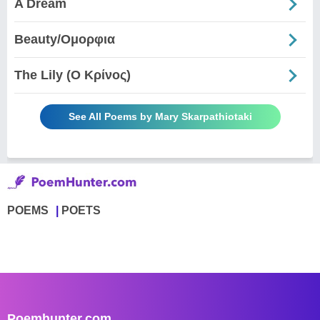
A Dream
Beauty/Ομορφια
The Lily (Ο Κρίνος)
See All Poems by Mary Skarpathiotaki
POEMS
POETS
Poemhunter.com