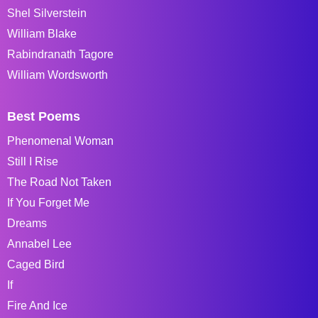
Shel Silverstein
William Blake
Rabindranath Tagore
William Wordsworth
Best Poems
Phenomenal Woman
Still I Rise
The Road Not Taken
If You Forget Me
Dreams
Annabel Lee
Caged Bird
If
Fire And Ice