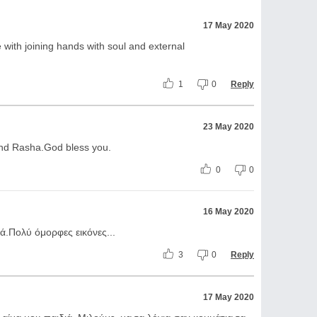
17 May 2020
e with joining hands with soul and external
1
0
Reply
23 May 2020
end Rasha.God bless you.
0
0
16 May 2020
ά.Πολύ όμορφες εικόνες...
3
0
Reply
17 May 2020