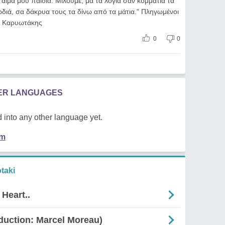
το αίμα μου παιδιά. Μιλούμε, μα τα λόγια σαν κομμάτια τα
ρδιά, σα δάκρυα τους τα δίνω από τα μάτια." Πληγωμένοι
 Καρυωτάκης
0
0
HER LANGUAGES
 into any other language yet.
em
taki
 Heart..
duction: Marcel Moreau)