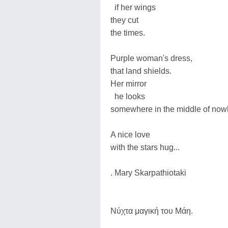
if her wings
they cut
the times.
Purple woman's dress,
that land shields.
Her mirror
he looks
somewhere in the middle of now
A nice love
with the stars hug...
. Mary Skarpathiotaki
Νύχτα μαγική του Μάη.