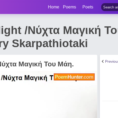
Home
Poems
Poets
ight /Νύχτα Μαγική Τ
y Skarpathiotaki
Previo
Νύχτα Μαγική Του Μάη.