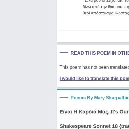
" Δικά μου οι Στίχοι απ' 
δίνω από την ίδια μου κα
θεοί Απόσπασμα Κώστας
READ THIS POEM IN OT
This poem has not been translated
I would like to translate this po
Poems By Mary Skarpathio
Είναι Η Καρδιά Μας..It's Our
Shakespeare Sonnet 18 {tra