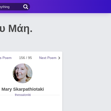
ου Μάη.
us Poem
156 / 95
Next Poem
Mary Skarpathiotaki
thessaloniki