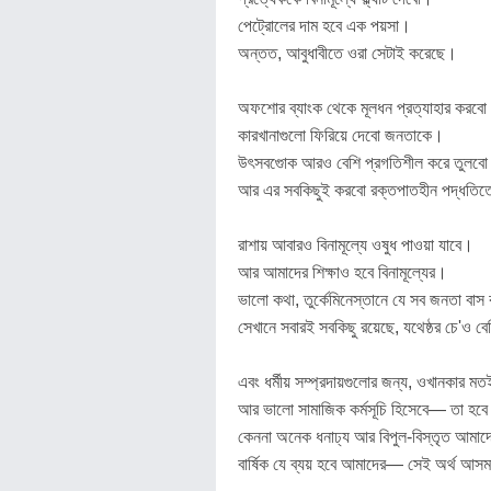
পেট্রোলের দাম হবে এক পয়সা।
অন্তত, আবুধাবীতে ওরা সেটাই করেছে।
অফশোর ব্যাংক থেকে মূলধন প্রত্যাহার করব
কারখানাগুলো ফিরিয়ে দেবো জনতাকে।
উৎসবগুোক আরও বেশি প্রগতিশীল করে তুলব
আর এর সবকিছুই করবো রক্তপাতহীন পদ্ধতি
রাশায় আবারও বিনামূল্যে ওষুধ পাওয়া যাবে।
আর আমাদের শিক্ষাও হবে বিনামূল্যের।
ভালো কথা, তুর্কেমিনেস্তানে যে সব জনতা বা
সেখানে সবারই সবকিছু রয়েছে, যথেষ্ঠর চে'ও 
এবং ধর্মীয় সম্প্রদায়গুলোর জন্য, ওখানকার মতই
আর ভালো সামাজিক কর্মসূচি হিসেবে— তা হবে 
কেননা অনেক ধনাঢ্য আর বিপুল-বিস্তৃত আমাদ
বার্ষিক যে ব্যয় হবে আমাদের— সেই অর্থ আস