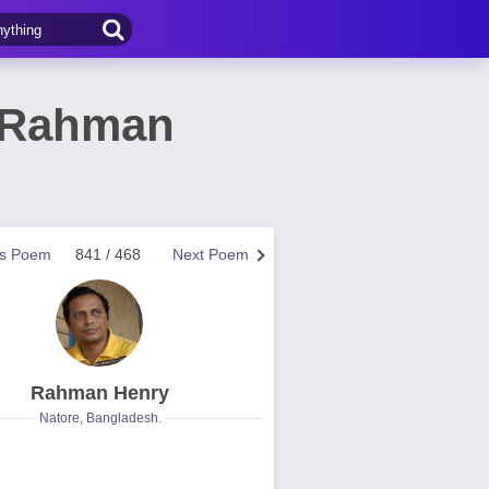
 by Rahman
us Poem
841 / 468
Next Poem
Rahman Henry
Natore, Bangladesh.