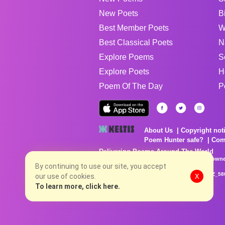
New Poets
B
Best Member Poets
W
Best Classical Poets
N
Explore Poems
S
Explore Poets
H
Poem Of The Day
P
About Us
Copyright not
Poem Hunter safe?
Com
Delivering Poems Around The World
Poems are the property of their respective owne
By continuing to use our site, you accept
no charge...
8/6/2026 11:46:43 PM # rel_20260806T081513Z_58
our use of cookies.
X
To learn more, click here.