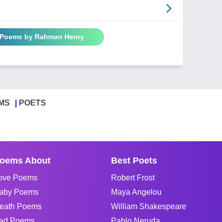
l Poems by Rahman Henry
MS
POETS
oems About
Best Poets
ove Poems
Robert Frost
aby Poems
Maya Angelou
eath Poems
William Shakespeare
ad Poems
Pablo Neruda