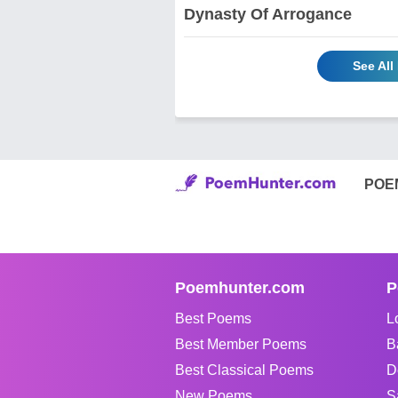
Dynasty Of Arrogance
See Al
POE
Poemhunter.com
P
Best Poems
L
Best Member Poems
B
Best Classical Poems
D
New Poems
S