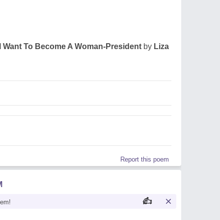
I Want To Become A Woman-President
by
Liza
Report this poem
M
oem!