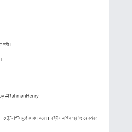
এক নারী।
া।
!
zed by #RahmanHenry
েইন্ট- পিটসবুর্গে বসবাস করেন। রাষ্ট্রীয় আর্থিক প্রতিষ্ঠানে কর্মরত।