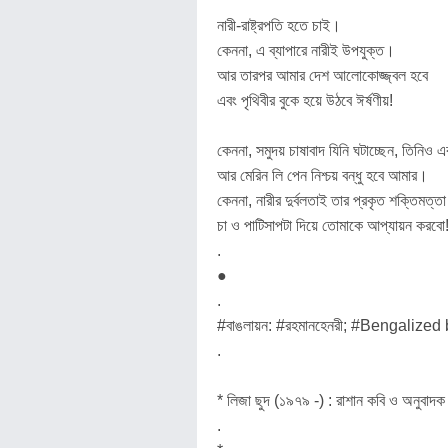
নারী-রাষ্ট্রপতি হতে চাই।
কেননা, এ ব্যাপারে নারীই উপযুক্ত।
আর তারপর আমার দেশ আলোকোজ্জ্বল হবে
এবং পৃথিবীর বুকে হয়ে উঠবে ঈর্ষণীয়!
কেননা, সমুদয় চাষাবাদ যিনি ঘটাচ্ছেন, তিনিও 
আর মেরিন লি পেন নিশ্চয় বন্ধু হবে আমার।
কেননা, নারীর দুর্বলতাই তার প্রকৃত শক্তিমত্ত
চা ও পাটিসাপটা দিয়ে তোমাকে আপ্যায়ন করবো
.
●
.
#বাঙলায়ন: #রহমানহেনরী; #Bengali
.
* লিজা ছুদ (১৯৭৯ -) : রাশান কবি ও অনুবাদক। স
.