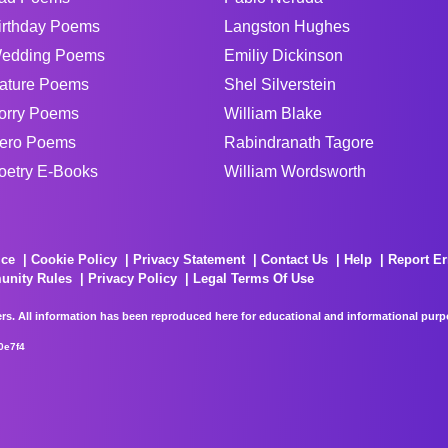
irthday Poems
Langston Hughes
edding Poems
Emiliy Dickinson
ature Poems
Shel Silverstein
orry Poems
William Blake
ero Poems
Rabindranath Tagore
oetry E-Books
William Wordsworth
ice
Cookie Policy
Privacy Statement
Contact Us
Help
Report Er
unity Rules
Privacy Policy
Legal Terms Of Use
rs. All information has been reproduced here for educational and informational purpos
0e7f4