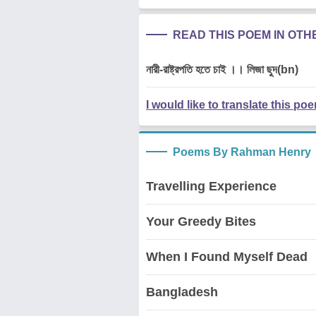
READ THIS POEM IN OT
নারী-রাষ্ট্রপতি হতে চাই ।। লিজা ছুদ(bn)
I would like to translate this po
Poems By Rahman Henry
Travelling Experience
Your Greedy Bites
When I Found Myself Dead
Bangladesh