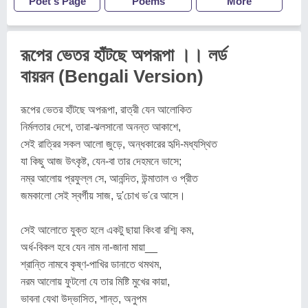
Poet's Page
Poems
More
রূপের ভেতর হাঁটছে অপরূপা ।। লর্ড
বায়রন (Bengali Version)
রূপের ভেতর হাঁটছে অপরূপা, রাত্রী যেন আলোকিত
নির্মলতার দেশে, তারা-ঝলসানো অনন্ত আকাশে,
সেই রাত্রির সকল আলো জুড়ে, অন্ধকারের হৃদি-মধ্যস্থিত
যা কিছু আজ উৎকৃষ্ট, যেন-বা তার দেহমনে ভাসে;
নম্র আলোয় প্রফুল্ল সে, আনন্দিত, উন্মাতাল ও প্রীত
জমকালো সেই স্বর্গীয় সাজ, দু'চোখ ভ'রে আসে।
সেই আলোতে যুক্ত হলে একটু ছায়া কিংবা রশ্মি কম,
অর্ধ-বিকল হবে যেন নাম না-জানা মায়া__
শ্রান্তি নামবে কৃষ্ণ-পাখির ডানাতে থমথম,
নরম আলোয় ফুটলো যে তার মিষ্টি মুখের কায়া,
ভাবনা যেথা উদ্ভাসিত, শান্ত, অনুপম