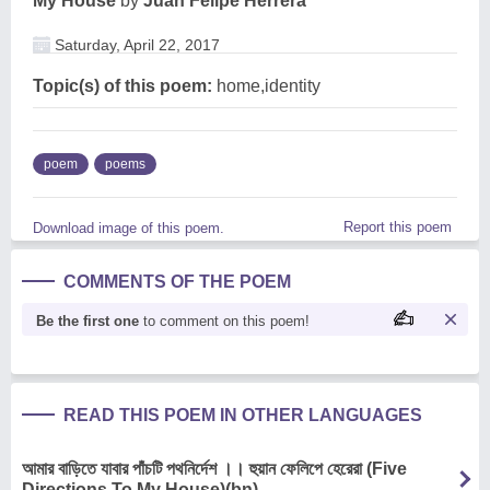
My House
by
Juan Felipe Herrera
Saturday, April 22, 2017
Topic(s) of this poem:
home,identity
poem
poems
Report this poem
Download image of this poem.
COMMENTS OF THE POEM
Be the first one
to comment on this poem!
READ THIS POEM IN OTHER LANGUAGES
আমার বাড়িতে যাবার পাঁচটি পথনির্দেশ ।। হুয়ান ফেলিপে হেরেরা (Five
Directions To My House)(bn)