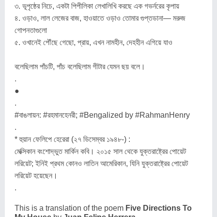
৩. ভূপৃষ্ঠের নিচে, একটা পিপীলিকা লেখালিখি করছে এক গভর্নরের কৃপায়
৪. ওড়াও, লাল লেজের বাজ, হাওয়াতে ওড়াও তোমার গুপ্তডানা— মরুজ
গোপনতাগুলো
৫. ওখানেই পৌঁছে গেছো, প্রায়, এখন নামহীন, দেহহীন এগিয়ে যাও
বলেছিলাম পাঁচটি, পাঁচ বলেছিলাম গীটার যেমন ছয় বলে।
.
●
.
#বাঙলায়ন: #রহমানহেনরী; #Bengalized by #RahmanHenry
.
* হুয়ান ফেলিপে হেরেরা (২৭ ডিসেম্বর ১৯৪৮-) :
মেক্সিকান বংশোদ্ভুত মার্কিন কবি। ২০১৫ সাল থেকে যুক্তরাষ্ট্রের পোয়েট
লরিয়েট; ইনিই প্রথম কোনও লাতিন আমেরিকান, যিনি যুক্তরাষ্ট্রের পোয়েট
লরিয়েট হয়েছেন।
.
This is a translation of the poem
Five Directions To