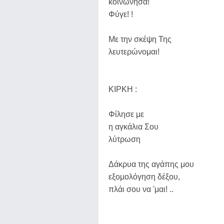
κοινώνησα!
Φύγε! !
Με την σκέψη Της
λευτερώνομαι!
ΚΙΡΚΗ :
Φίλησε με
η αγκάλια Σου
λύτρωση
Δάκρυα της αγάπης μου
εξομολόγηση δέξου,
πλάι σου να 'μαι! ..