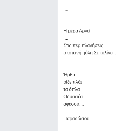
....
Η μέρα Αργεί!
....
Στις περιπλανήσεις
σκοτεινή ηύλη Σε τυλίγει..
Ήρθα
ρίξε πλάι
τα όπλα
Οδυσσέα..
αφέσου....
Παραδώσου!