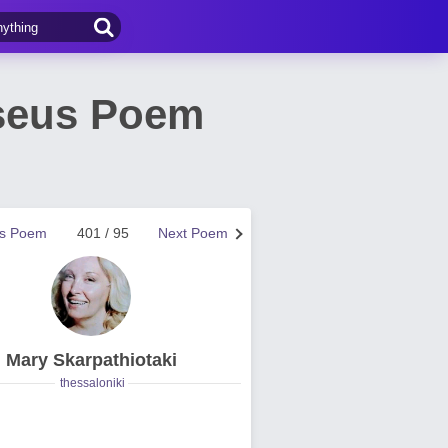
seus Poem
us Poem
401 / 95
Next Poem
Mary Skarpathiotaki
thessaloniki