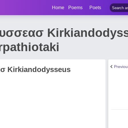
Home
Poems
Poets
δυσσεασ Kirkiandodys
pathiotaki
Previo
σ Kirkiandodysseus