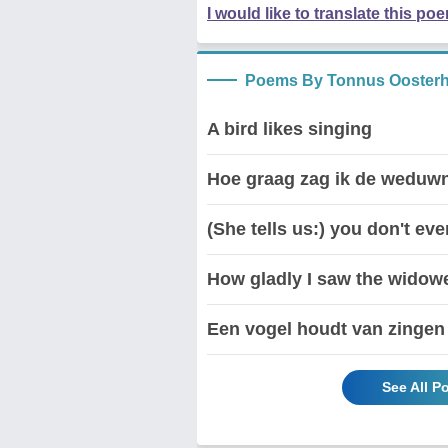
I would like to translate this po
Poems By Tonnus Oosterh
A bird likes singing
Hoe graag zag ik de weduwn
(She tells us:) you don't e
How gladly I saw the widowe
Een vogel houdt van zingen
See All P