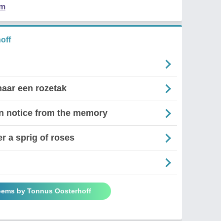
em
off
aar een rozetak
ven notice from the memory
r a sprig of roses
oems by Tonnus Oosterhoff