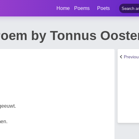
Home
Poems
Poets
oem by Tonnus Ooster
Previo
 geeuwt.
men.