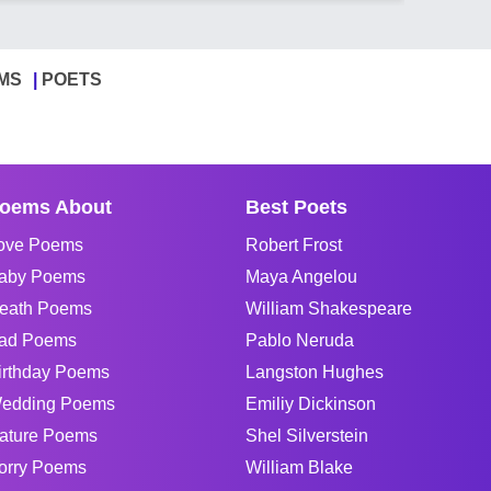
MS
POETS
oems About
Best Poets
ove Poems
Robert Frost
aby Poems
Maya Angelou
eath Poems
William Shakespeare
ad Poems
Pablo Neruda
irthday Poems
Langston Hughes
edding Poems
Emiliy Dickinson
ature Poems
Shel Silverstein
orry Poems
William Blake