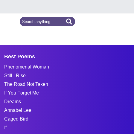
Best Poems
Phenomenal Woman
Still I Rise
The Road Not Taken
If You Forget Me
Dreams
Annabel Lee
Caged Bird
If