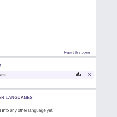
8
Report this poem
M
oem!
HER LANGUAGES
 into any other language yet.