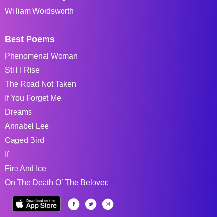
William Wordsworth
Best Poems
Phenomenal Woman
Still I Rise
The Road Not Taken
If You Forget Me
Dreams
Annabel Lee
Caged Bird
If
Fire And Ice
On The Death Of The Beloved