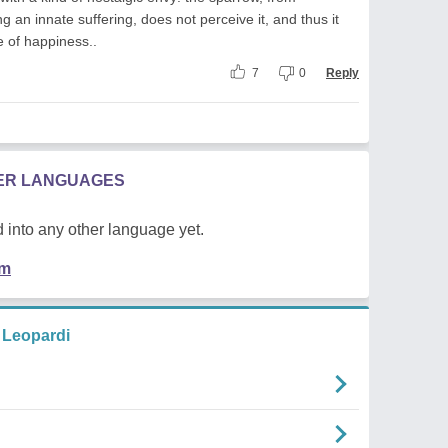
g an innate suffering, does not perceive it, and thus it
te of happiness..
7
0
Reply
HER LANGUAGES
 into any other language yet.
em
Leopardi