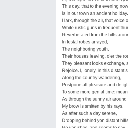
This day, that to the evening no
Is in our town an ancient holiday.
Hark, through the air, that voice of
While rustic guns in frequent th
Reverberated from the hills arou
In festal robes arrayed,
The neighboring youth,
Their houses leaving, o'er the r
They pleasant looks exchange, an
Rejoice. I, lonely, in this distant 
Along the country wandering,
Postpone all pleasure and deligh
To some more genial time: mean
As through the sunny air around 
My brow is smitten by his rays,
As after such a day serene,
Dropping behind yon distant hills
He vanishes, and seems to say,