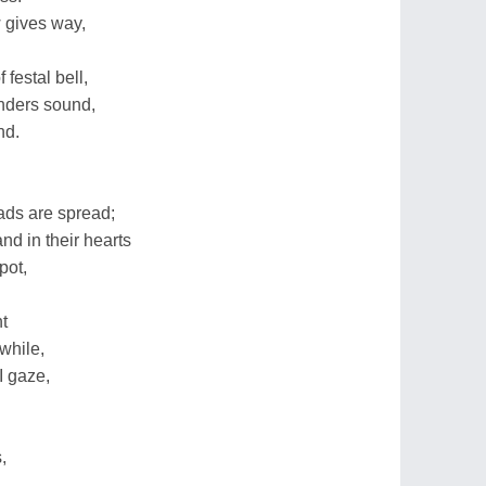
w gives way,
 festal bell,
unders sound,
nd.
oads are spread;
d in their hearts
spot,
t
while,
I gaze,
,