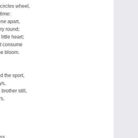
circles wheel,
time:
ne apart,
rry round;
ittle heart;
ost consume
the bloom.
 the sport,
ys,
brother still,
rs,
ass.