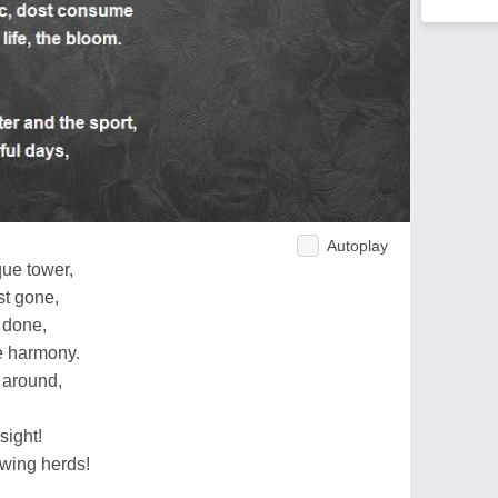
Autoplay
que tower,
st gone,
s done,
he harmony.
 around,
sight!
owing herds!