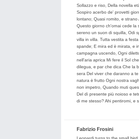
Sollazzo e riso, Della novella e
Sospiro acerbo de' provetti gio
lontano; Quasi romito, e strano 
Questo giorno ch'omai cede la s
sereno un suon di squilla, Odi 
villa in villa. Tutta vestita a fes
spande; E mira ed è mirata, e in 
campagna uscendo, Ogni diletto 
nell'aria aprica Mi fere il Sol c
dilegua, e par che dica Che la 
sera Del viver che daranno a te 
natura è frutto Ogni nostra vag
non impetro, Quando muti questi o
Del dì presente più noioso e tet
di me stesso? Ahi pentiromi, e 
Fabrizio Frosini
Leopardi turns to the small bird