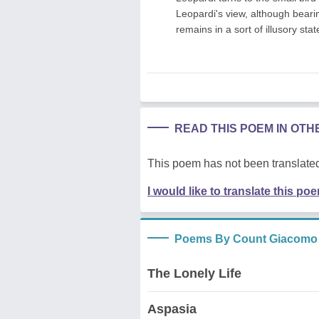
Leopardi's view, although bearin
remains in a sort of illusory sta
READ THIS POEM IN OT
This poem has not been translated
I would like to translate this po
Poems By Count Giacomo 
The Lonely Life
Aspasia