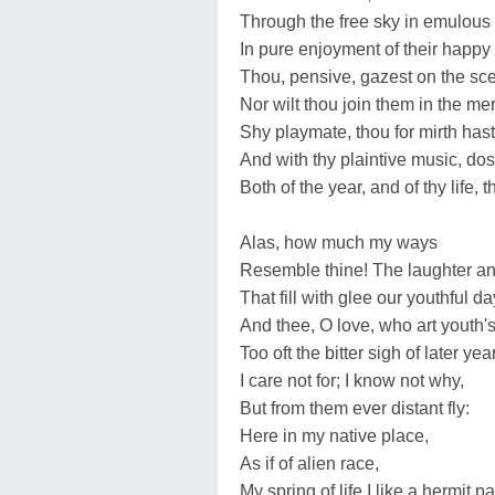
Through the free sky in emulous 
In pure enjoyment of their happy 
Thou, pensive, gazest on the sce
Nor wilt thou join them in the me
Shy playmate, thou for mirth hast l
And with thy plaintive music, d
Both of the year, and of thy life, 
Alas, how much my ways
Resemble thine! The laughter and
That fill with glee our youthful da
And thee, O love, who art youth's 
Too oft the bitter sigh of later yea
I care not for; I know not why,
But from them ever distant fly:
Here in my native place,
As if of alien race,
My spring of life I like a hermit p