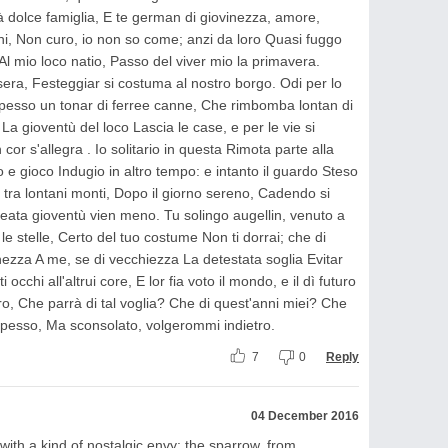
tà dolce famiglia, E te german di giovinezza, amore,
rni, Non curo, io non so come; anzi da loro Quasi fuggo
Al mio loco natio, Passo del viver mio la primavera.
era, Festeggiar si costuma al nostro borgo. Odi per lo
spesso un tonar di ferree canne, Che rimbomba lontan di
ta La gioventù del loco Lascia le case, e per le vie si
cor s'allegra . Io solitario in questa Rimota parte alla
e gioco Indugio in altro tempo: e intanto il guardo Steso
he tra lontani monti, Dopo il giorno sereno, Cadendo si
beata gioventù vien meno. Tu solingo augellin, venuto a
le stelle, Certo del tuo costume Non ti dorrai; che di
hezza A me, se di vecchiezza La detestata soglia Evitar
cchi all'altrui core, E lor fia voto il mondo, e il dì futuro
ro, Che parrà di tal voglia? Che di quest'anni miei? Che
spesso, Ma sconsolato, volgerommi indietro.
7
0
Reply
04 December 2016
 with a kind of nostalgic envy: the sparrow, from