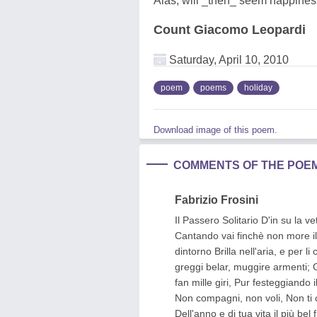
Alas, will _then_ seem happines
Count Giacomo Leopardi
Saturday, April 10, 2010
poem
poems
holiday
Download image of this poem.
COMMENTS OF THE POE
Fabrizio Frosini
Il Passero Solitario D'in su la v
Cantando vai finchè non more il
dintorno Brilla nell'aria, e per l
greggi belar, muggire armenti; Gl
fan mille giri, Pur festeggiando i
Non compagni, non voli, Non ti ca
Dell'anno e di tua vita il più be