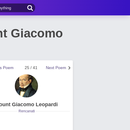
nt Giacomo
us Poem
25 / 41
Next Poem
ount Giacomo Leopardi
Rencanati