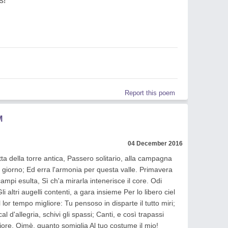
s!
Report this poem
M
04 December 2016
etta della torre antica, Passero solitario, alla campagna
 giorno; Ed erra l'armonia per questa valle. Primavera
i campi esulta, Sì ch'a mirarla intenerisce il core. Odi
i altri augelli contenti, a gara insieme Per lo libero ciel
l lor tempo migliore: Tu pensoso in disparte il tutto miri;
l d'allegria, schivi gli spassi; Canti, e così trapassi
l fiore. Oimè, quanto somiglia Al tuo costume il mio!