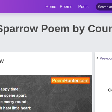
Home
Poems
Poets
 Sparrow Poem by Cou
Previo
ow
C