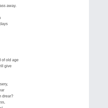
pass away.
u
 days
 of old age
ll give
sery,
ear
n drear?
ss,