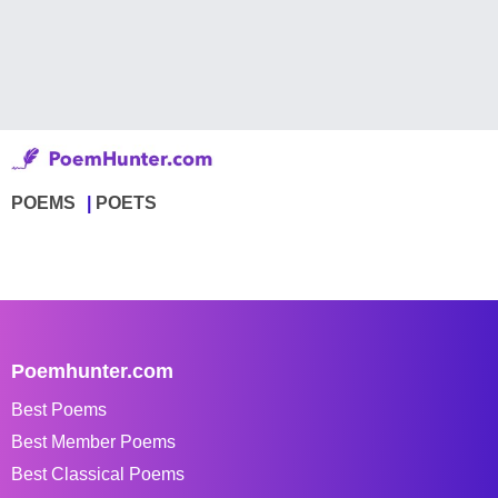
POEMS
POETS
Poemhunter.com
Best Poems
Best Member Poems
Best Classical Poems