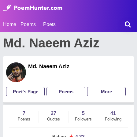
Home
Poems
Poets
Md. Naeem Aziz
Md. Naeem Aziz
Poet's Page
Poems
More
7
27
5
41
Poems
Quotes
Followers
Following
★
Rating
:
4.33