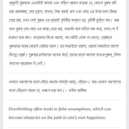
প্রকৃতি পুরুষকে এতোটাই ক্ষমতা এবং শক্তি প্রদান করেছে যে, কোনো পুরুষ যদি
তার আকাঙ্ক্ষা, তার তৃষ্ণা, বাসনা, নিজ স্বার্থ, রাগ এবং মোহ এর উপর যখন বিজয়
পেয়ে যায়, তখন সেই পুরুষ এর দ্বারাই পৃথিবীর কল্যাণ হয়, পৃথিবী মুক্তি পায়। আর
যখন পুরুষ তার মোহ এর কাছে হেরে যায়, অধর্মের পথে হাটতে শুরু করে, তখন সে ই
#রাবণ হয়ে যায়। অন্ধকার কিংবা আলো, পথ যেটাই হোক না কেনো, শ্রেষ্ঠত্ব
পুরুষদের মধ্যে থেকেই বেরিয়ে আসে। হয় সবচাইতে খারাপ, নয়তো সবচাইতে ভালো
কিন্তু শ্রেষ্ঠ। পুরুষরা #দিবসের অনেক উর্ধে, তাদের জন্য আলাদা করে #পুরুষ_দিবস
পালনের প্রয়োজন ই নেই।
যেখানে খরগোশের মতো দৌড়ে জেতার সামর্থ্য আছে, দৌড়াও। আর যেখানে খরগোশের
মতো দৌড়াতে পারবে না, কচ্ছপ হয়ে যাও। - নাঈম আজিজ
Overthinking often leads to false assumptions, which can
become obstacles on the path to one's own happiness.