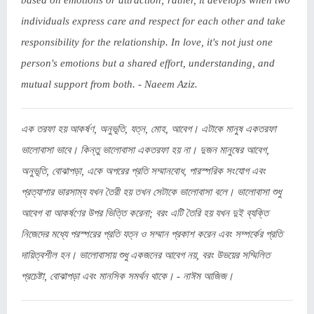
based on emotions or attraction; rather, it develops when two
individuals express care and respect for each other and take
responsibility for the relationship. In love, it's not just one
person's emotions but a shared effort, understanding, and
mutual support from both. - Naeem Aziz.
এক তরফা হয় আকর্ষণ, অনুভূতি, যত্ন, মোহ, আবেগ। এটাকে মানুষ একতরফা
ভালোবাসা ভাবে। কিন্তু ভালোবাসা একতরফা হয় না। দুজন মানুষের আবেগ,
অনুভূতি, বোঝাপড়া, একে অপরের প্রতি সম্মানবোধ, পারস্পরিক সংযোগ এবং
প্রত্যাশার ভারসাম্য যখন তৈরী হয় তখন সেটাকে ভালোবাসা বলে। ভালোবাসা শুধু
আবেগ বা আকর্ষণের উপর ভিত্তি করেনা; বরং এটি তৈরি হয় যখন দুই ব্যক্তি
নিজেদের মধ্যে পরস্পরের প্রতি যত্ন ও সম্মান প্রকাশ করেন এবং সম্পর্কের প্রতি
দায়িত্বশীল হন। ভালোবাসায় শুধু একজনের আবেগ নয়, বরং উভয়ের সম্মিলিত
প্রচেষ্টা, বোঝাপড়া এবং মানসিক সমর্থন থাকে। - নাঈম আজিজ।