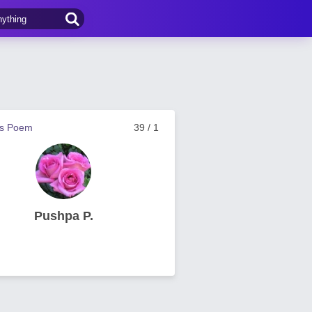
us Poem
39 / 1
Pushpa P.