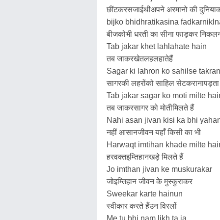
छींटकरसजाईथीअपने अरमानो की दुनिया
bijko bhidhratikasina fadkarnikl
बीजकोभी धरती का सीना फाड़कर निकलना
Tab jakar khet lahlahate hain
तब जाकरखेतलहलहातेहैं
Sagar ki lahron ko sahilse takra
सागरकी लहरोंको साहिल सेटकरानापड़ता 
Tab jakar sagar ko moti milte hai
तब जाकरसागर को मोतीमिलते हैं
Nahi asan jivan kisi ka bhi yaha
नहीं आसानजीवन यहाँ किसी का भी
Harwaqt imtihan khade milte hai
हरवक्तइम्तिहानखड़े मिलते हैं
Jo imthan jivan ke muskurakar
जोइम्तिहान जीवन के मुस्कुराकर
Sweekar karte hainun
स्वीकार करते हैंउन विरलों
Me tu bhi nam likh ta ja