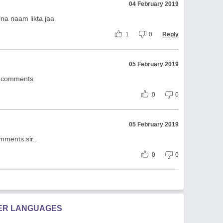
04 February 2019
pna naam likta jaa
1
0
Reply
05 February 2019
ly comments
0
0
05 February 2019
mments sir..
0
0
HER LANGUAGES