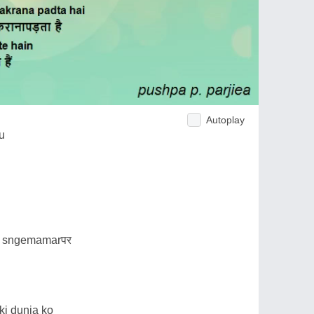
Autoplay
u
re sngemamarपर
ki dunia ko