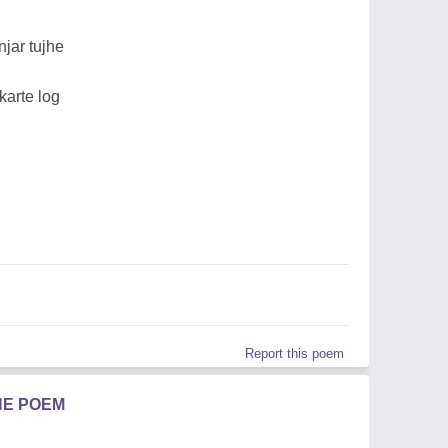
jar tujhe
karte log
Report this poem
HE POEM