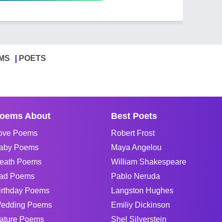
MS
POETS
oems About
Best Poets
ove Poems
Robert Frost
aby Poems
Maya Angelou
eath Poems
William Shakespeare
ad Poems
Pablo Neruda
irthday Poems
Langston Hughes
edding Poems
Emiliy Dickinson
ature Poems
Shel Silverstein