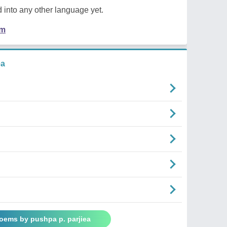
 into any other language yet.
em
ea
Poems by pushpa p. parjiea