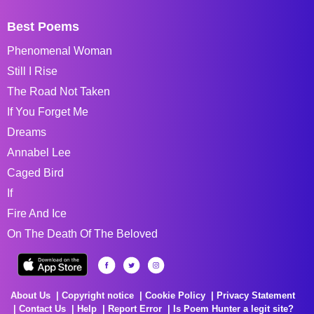
Best Poems
Phenomenal Woman
Still I Rise
The Road Not Taken
If You Forget Me
Dreams
Annabel Lee
Caged Bird
If
Fire And Ice
On The Death Of The Beloved
About Us
Copyright notice
Cookie Policy
Privacy Statement
Contact Us
Help
Report Error
Is Poem Hunter a legit site?