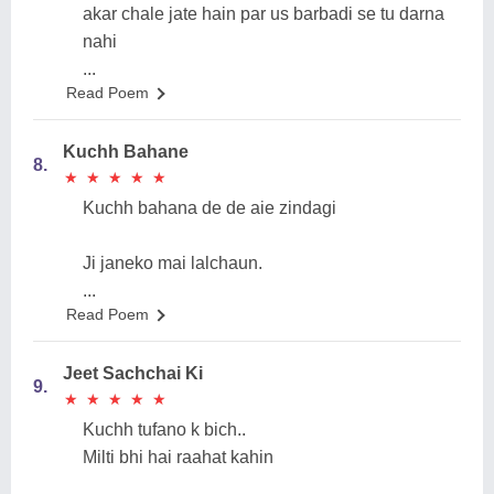
akar chale jate hain par us barbadi se tu darna
nahi
...
Read Poem
Kuchh Bahane
8.
★
★
★
★
★
★
★
★
★
★
Kuchh bahana de de aie zindagi
Ji janeko mai lalchaun.
...
Read Poem
Jeet Sachchai Ki
9.
★
★
★
★
★
★
★
★
★
★
Kuchh tufano k bich..
Milti bhi hai raahat kahin