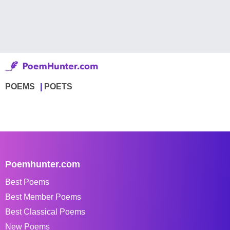
POEMS
POETS
Poemhunter.com
Best Poems
Best Member Poems
Best Classical Poems
New Poems