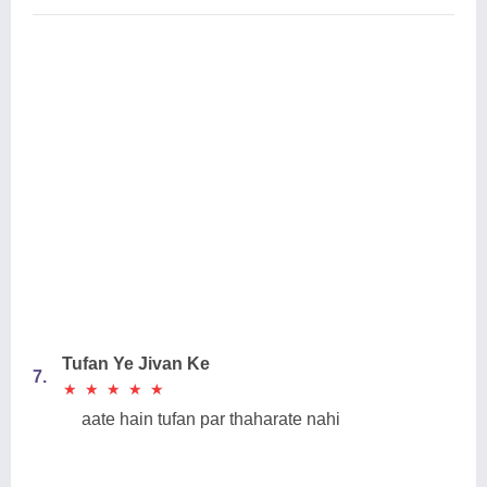
Tufan Ye Jivan Ke
7.
★
★
★
★
★
★
★
★
★
★
aate hain tufan par thaharate nahi