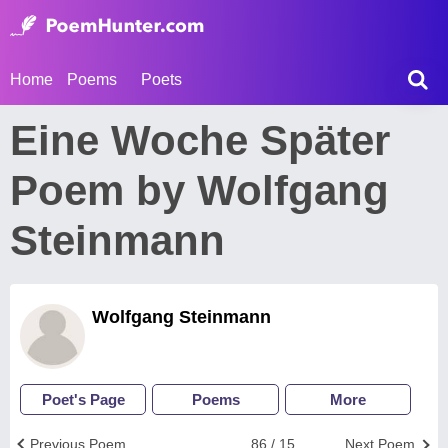
Home
Poems
Poets
Eine Woche Später
Poem by Wolfgang
Steinmann
Wolfgang Steinmann
Poet's Page
Poems
More
Previous Poem
86 / 15
Next Poem