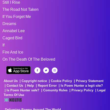
Still I Rise
The Road Not Taken
If You Forget Me
Dreams
Annabel Lee
Caged Bird
If
Fire And Ice
On The Death Of The Beloved
About Us
Copyright notice
Cookie Policy
Privacy Statement
Contact Us
Help
Report Error
Is Poem Hunter a legit site?
Is Poem Hunter safe?
Comunity Rules
Privacy Policy
Legal
Terms Of Use
Delivering Poems Around The World