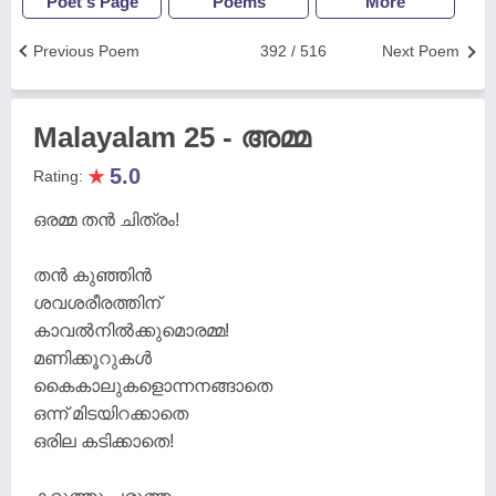
Poet's Page
Poems
More
Previous Poem
392 / 516
Next Poem
Malayalam 25 - അമ്മ
★
5.0
Rating:
ഒരമ്മ തൻ ചിത്രം!
തൻ കുഞ്ഞിൻ
ശവശരീരത്തിന്
കാവൽനിൽക്കുമൊരമ്മ!
മണിക്കൂറുകൾ
കൈകാലുകളൊന്നനങ്ങാതെ
ഒന്ന് മിടയിറക്കാതെ
ഒരില കടിക്കാതെ!