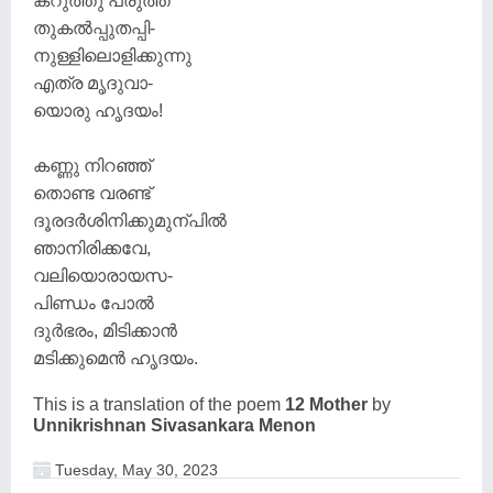
കറുത്തു പരുത്ത
തുകൽപ്പുതപ്പി-
നുള്ളിലൊളിക്കുന്നു
എത്ര മൃദുവാ-
യൊരു ഹൃദയം!
കണ്ണു നിറഞ്ഞ്
തൊണ്ട വരണ്ട്
ദൂരദർശിനിക്കുമുന്പിൽ
ഞാനിരിക്കവേ,
വലിയൊരായസ-
പിണ്ഡം പോൽ
ദുർഭരം, മിടിക്കാൻ
മടിക്കുമെൻ ഹൃദയം.
This is a translation of the poem
12 Mother
by
Unnikrishnan Sivasankara Menon
Tuesday, May 30, 2023