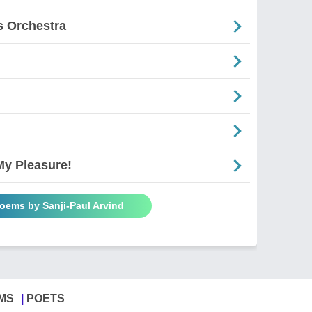
's Orchestra
My Pleasure!
Poems by Sanji-Paul Arvind
MS
POETS