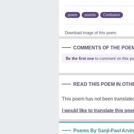
poem
poems
Confusion
Download image of this poem.
COMMENTS OF THE POE
Be the first one
to comment on this p
READ THIS POEM IN OT
This poem has not been translated
I would like to translate this po
Poems By Sanji-Paul Arvi