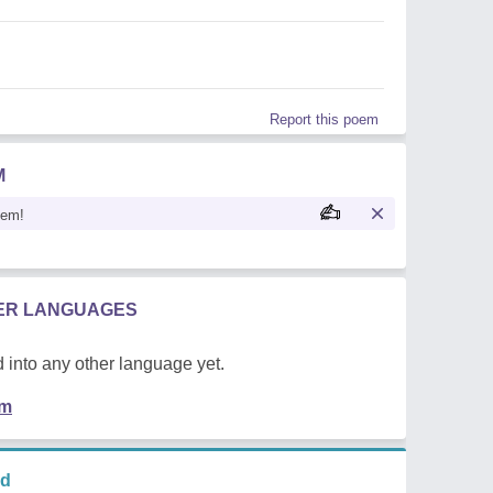
Report this poem
M
oem!
HER LANGUAGES
 into any other language yet.
em
nd