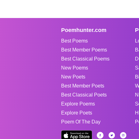
Poemhunter.com
P
Best Poems
L
Best Member Poems
B
Best Classical Poems
D
New Poems
S
New Poets
B
Best Member Poets
W
Best Classical Poets
N
Explore Poems
S
Explore Poets
H
Poem Of The Day
P