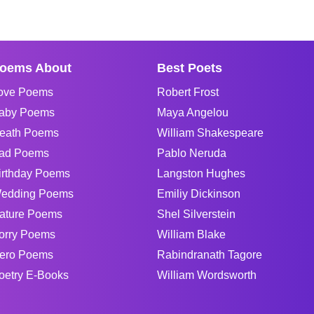
oems About
Best Poets
ove Poems
Robert Frost
aby Poems
Maya Angelou
eath Poems
William Shakespeare
ad Poems
Pablo Neruda
irthday Poems
Langston Hughes
edding Poems
Emiliy Dickinson
ature Poems
Shel Silverstein
orry Poems
William Blake
ero Poems
Rabindranath Tagore
oetry E-Books
William Wordsworth