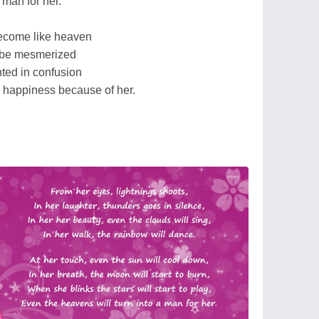
 man for her.
 become like heaven
l be mesmerized
ted in confusion
 in happiness because of her.