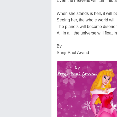
Even the heavens will turn into a
When she stands is hell, it will
Seeing her, the whole world wil
The planets will become disorien
All in all, the universe will float
By
Sanji-Paul Arvind