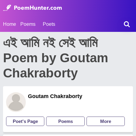
Home
Poems
Poets
এই আমি নই সেই আমি
Poem by Goutam
Chakraborty
Goutam Chakraborty
Poet's Page
Poems
More