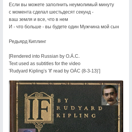
Если вы можете заполнить неумолимый минуту
с момента сделал шестьдесят секунд -
ваш земля и все, что в нем
И - что больше - вы будете один Mужчина мой сын
Редьярд Киплинг
[Rendered into Russian by O.Á.C.
Text used as subtitles for the video
'Rudyard Kipling's 'If' read by OÁC (8-3-13)']