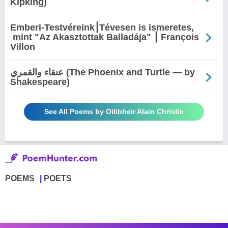
Kipking)
Emberi-Testvéreink⎮Tévesen is ismeretes,
mint "Az Akasztottak Balladája" ⎮ François
Villon
Shakespeare)
See All Poems by Oilibheir Alain Christie
POEMS
POETS