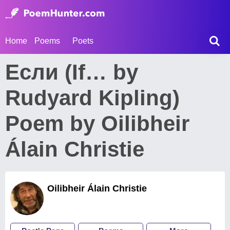
Home
Poems
Poets
Если (If… by
Rudyard Kipling)
Poem by Oilibheir
Álain Christie
Oilibheir Álain Christie