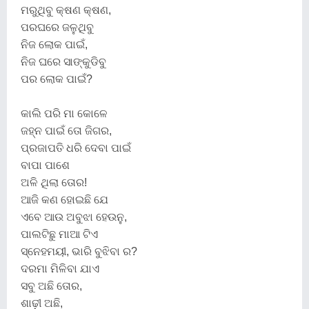
ମରୁଥିବୁ କ୍ଷଣ କ୍ଷଣ,
ପରଘରେ ଜଳୁଥିବୁ
ନିଜ ଲୋକ ପାଇଁ,
ନିଜ ଘରେ ସାଙ୍କୁଡିବୁ
ପର ଲୋକ ପାଇଁ?
କାଲି ପରି ମା କୋଳେ
ଜହ୍ନ ପାଇଁ ତୋ ଜିଗର,
ପ୍ରଜାପତି ଧରି ଦେବା ପାଇଁ
ବାପା ପାଶେ
ଅଳି ଥିଲା ତୋର!
ଆଜି କଣ ହୋଇଛି ଯେ
ଏବେ ଆଉ ଅବୁଝା ହେଉନୁ,
ପାଲଟିଛୁ ମାଆ ଟିଏ
ସ୍ନେହମୟୀ, ଭାରି ବୁଝିବା ର?
ଦରମା ମିଳିବା ଯାଏ
ସବୁ ଅଛି ତୋର,
ଶାଢ଼ୀ ଅଛି,