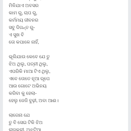
ମିଳିଯାଏ ଅବସର
କାମ ରୁ, ଚାପ ରୁ,
କର୍ମମୟ ଜୀବନର
ସବୁ ଦିଗନ୍ତ ରୁ-
ଏ ସୁଖ ବି
ତୋ କପାଳେ ନାହିଁ,
ଭୂଲିଯାଉ କେବେ ଯେ ତୁ
ଝିଅ ଥିଲୁ, ପତ୍ନୀ ଥିଲୁ,
ଏପରିକି ମାଆ ଟିଏ ଥିଲୁ,
ଏବେ ତୋତେ ନୂଆ ରୂପେ
ଆଉ ଗୋଟେ ଅଭିନୟ
କରିବା କୁ ହେଲା-
ହେଲୁ ଜେଜି ବୁଢ଼ୀ, ଅବା ଆଈ।
ଲାଗେନା ଯେ
ତୁ ବି ସେଇ ଟିକି ଝିଅ
ଲାଜକୁଳୀ, ଅଝଟିଆ