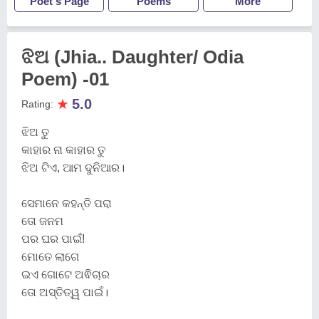
Poet's Page
Poems
More
ଝିଅ (Jhia.. Daughter/ Odia
Poem) -01
★
5.0
Rating:
ଝିଅ ତୁ
କାହାର ନା କାହାର ତୁ
ଝିଅ ଟିଏ, ଆମ ଦୁନିଆର।
ସେମାନେ କହନ୍ତି ପରା
ତୋ ଜନମ
ପର ଘର ପାଇଁ!
ମୋତେ ଲାଗେ
ଇଏ ଗୋଟେ ଅଵିଚାର
ତୋ ଅସ୍ତିତ୍ୱ ପାଇଁ।