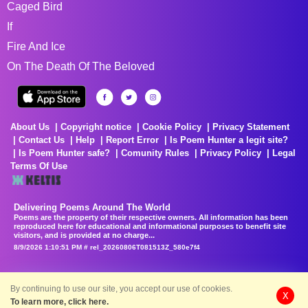
Caged Bird
If
Fire And Ice
On The Death Of The Beloved
About Us
Copyright notice
Cookie Policy
Privacy Statement
Contact Us
Help
Report Error
Is Poem Hunter a legit site?
Is Poem Hunter safe?
Comunity Rules
Privacy Policy
Legal
Terms Of Use
Delivering Poems Around The World
Poems are the property of their respective owners. All information has been
reproduced here for educational and informational purposes to benefit site
visitors, and is provided at no charge...
8/9/2026 1:10:51 PM # rel_20260806T081513Z_580e7f4
By continuing to use our site, you accept our use of cookies.
X
To learn more, click here.