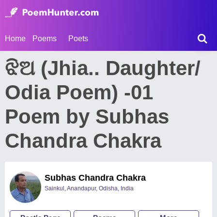
Home
Poems
Poets
ଝିଅ (Jhia.. Daughter/
Odia Poem) -01
Poem by Subhas
Chandra Chakra
Subhas Chandra Chakra
Sainkul, Anandapur, Odisha, India