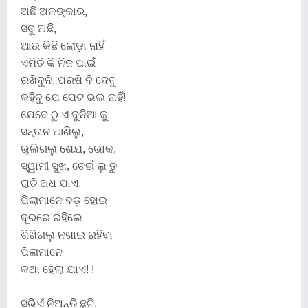
ଅଛି ଅଳଙ୍କାର,
ସବୁ ଅଛି,
ଆଉ କିଛି ଲୋଡ଼ା ନାହିଁ
ଏମିତି କି ନିଜ ପାଇଁ
ରଖିବୁନି, ପରଷି ବି ଦେବୁ
କହିବୁ ଯେ ପେଟ ଭଲ ନାହିଁ!
ଯେବେ ଠୁ ଏ ଦୁନିଆ କୁ
ସନ୍ତାନ ଆଣିଲୁ,
ଭୂଲିଗଲୁ ଶେଯ, ଭୋକ,
ସ୍ୱାମୀ ସୁଖ, ଚେଇଁ ଲୁ ତୁ
ରାତି ଅଧ ଯାଏ,
ପିଲାମାନେ ବଡ଼ ହୋଇ
ଦୂରରେ ରହିଲେ
ଶିଖିଗଲୁ ନଖାଇ ରହିବା
ପିଲାମାନେ
କଥା ହେଲା ଯାଏ! !
ସଭିଏଁ ନିଅନ୍ତି ଛୁଟି,