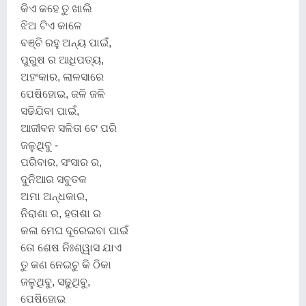
କିଏ କହେ ତୁ ଖାଲି
ଝିଅ ଟିଏ କାଳେ
ବଞ୍ଚି ରହୁ ଅନ୍ୟ ପାଇଁ,
ପୁରୁଷ ର ଆଧିପତ୍ୟ,
ଅହଂକାର, ଲାଳସାରେ
ପେଷିହୋଇ, ଜଳି ଜଳି
ସଢିଯିବା ପାଇଁ,
ଆଜୀବନ ସଳିତା ଟେ ପରି
ଜଳୁଥିବୁ -
ପରିବାର, ସଂସାର ର,
ଦୁନିଆର ସବୁତକ
ଅମା ଅନ୍ଧକାର,
ନିରାଶା ର, ହତାଶା ର
କଳା ମେଘ ଦୂରେଇବା ପାଇଁ
ତୋ ଶେଷ ନିଃଶ୍ୱାସ ଯାଏ
ତୁ କଣ ନେଇଚୁ କି ଠିକା
ଜଳୁଥିବୁ, ସଢୁଥିବୁ,
ପେଷିହୋଇ