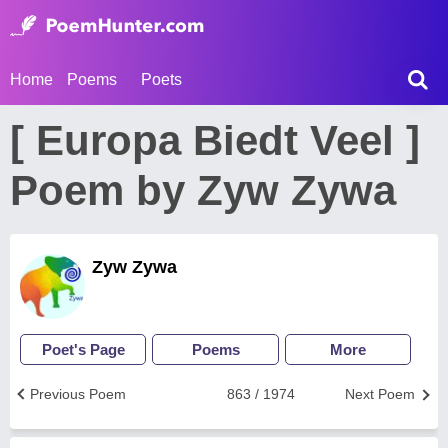
Home
Poems
Poets
[ Europa Biedt Veel ]
Poem by Zyw Zywa
Zyw Zywa
Poet's Page
Poems
More
Previous Poem
863 / 1974
Next Poem