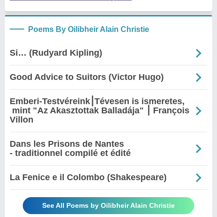
Poems By Oilibheir Alain Christie
Si… (Rudyard Kipling)
Good Advice to Suitors (Victor Hugo)
Emberi-Testvéreink⎮Tévesen is ismeretes,
mint "Az Akasztottak Balladája" ⎮ François
Villon
Dans les Prisons de Nantes
- traditionnel compilé et édité
La Fenice e il Colombo (Shakespeare)
See All Poems by Oilibheir Alain Christie