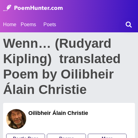
Home
Poems
Poets
Wenn… (Rudyard
Kipling) translated
Poem by Oilibheir
Álain Christie
Oilibheir Álain Christie