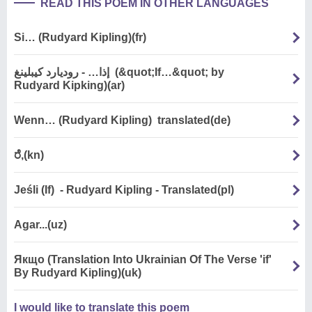
READ THIS POEM IN OTHER LANGUAGES
Si… (Rudyard Kipling)(fr)
إذا… - روديارد كيبلينغ (&quot;If…&quot; by
Rudyard Kipking)(ar)
Wenn… (Rudyard Kipling) translated(de)
ರೆ,(kn)
Jeśli (If) - Rudyard Kipling - Translated(pl)
Agar...(uz)
Якщо (Translation Into Ukrainian Of The Verse 'if'
By Rudyard Kipling)(uk)
I would like to translate this poem