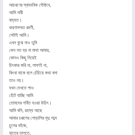
আচরণের স্বাভাবিক সৌষ্ঠবে,
আমি নারী
বাহ্যত।
ধারণাসম্মত রমণী,
সেটাই আমি।
এখন বুঝে নাও তুমি
কেন নত হয় না মাথা আমার,
কোনও কিছু নিয়েই
চিৎকার করি না, লাফাই না,
কিংবা যাকে বলে চেঁচিয়ে কথা বলা
তাও নয়।
যখন দেখতে পাও
হেঁটে যাচ্ছি আমি
তোমদের গর্বিত হওয়া উচিৎ।
আমি বলি, রহস্য আছে
আমার চপ্পলের গোড়ালির মৃদু শব্দে
চুলের ভাঁজে,
হাতের তালুতে,