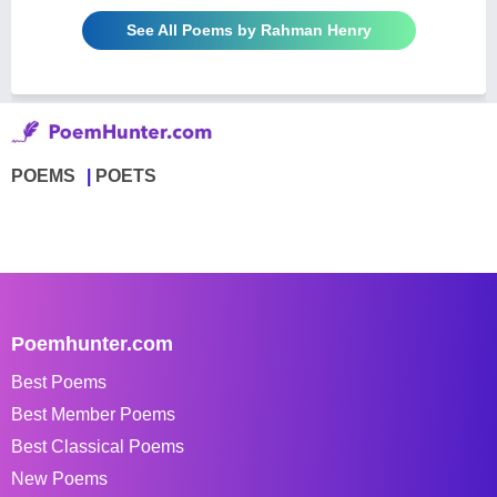
See All Poems by Rahman Henry
POEMS
POETS
Poemhunter.com
Best Poems
Best Member Poems
Best Classical Poems
New Poems